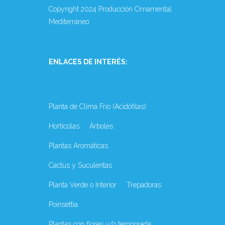
Copyright 2024 Producción Ornamental
Mediterráneo.
ENLACES DE INTERÉS:
Planta de Clima Frío (Acidófilas)
Hortícolas
Árboles
Plantas Aromáticas
Cactus y Suculentas
Planta Verde o Interior
Trepadoras
Poinsettia
Plantas con flores y/o temporada