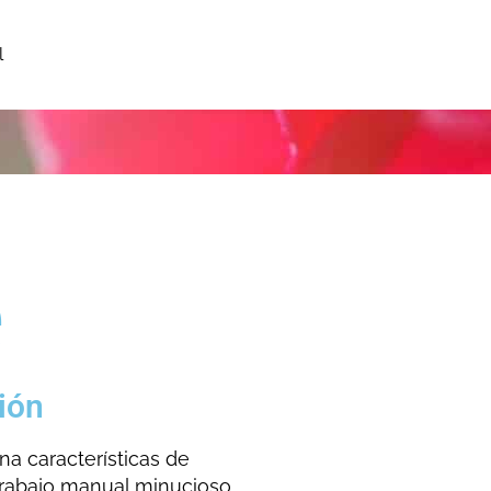
l
e
ión
na características de
trabajo manual minucioso