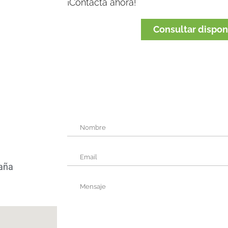
¡Contacta ahora!
Consultar dispon
paña