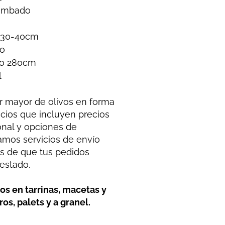
Tumbado
o 30-40cm
co
nco 280cm
l
r mayor de olivos en forma
icios que incluyen precios
onal y opciones de
amos servicios de envío
os de que tus pedidos
estado.
os en tarrinas, macetas y
os, palets y a granel.