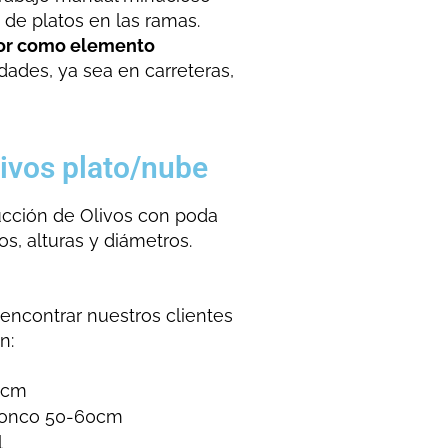
 de platos en las ramas.
lor como elemento
dades, ya sea en carreteras,
livos plato/nube
ucción de Olivos con poda
s, alturas y diámetros.
encontrar nuestros clientes
n:
80cm
Tronco 50-60cm
l