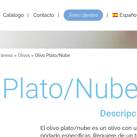
Catálogo
Contacto
Área clientes
Españo
rráneas
»
Olivos
»
Olivo Plato/Nube
 Plato/Nub
Descripc
El olivo plato/nube es un olivo con u
podado específicas. Requiere de un 